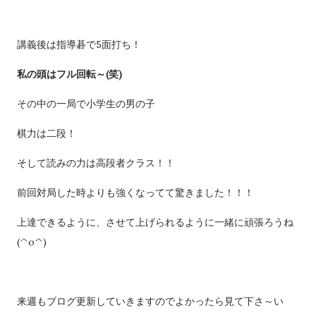
講義後は指導碁で5面打ち！
私の
頭はフル回転～(笑)
その中の一局で小学生の男の子
棋力は二段！
そして読みの力は高段者クラス！！
前回対局した時よりも強くなってて驚きました！！！
上達できるように、させて上げられるように一緒に頑張ろうね
(^o^)
来週もブログ更新していきますのでよかったら見て下さ～い