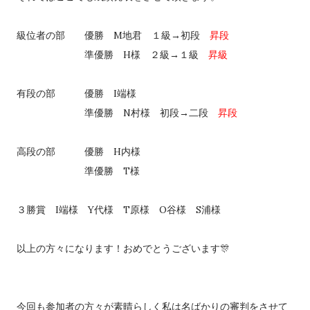
級位者の部 優勝 M地君 １級→初段
昇段
準優勝 H様 ２級→１級
昇級
有段の部 優勝 I端様
準優勝 N村様 初段→二段
昇段
高段の部 優勝 H内様
準優勝 T様
３勝賞 I端様 Y代様 T原様 O谷様 S浦様
以上の方々になります！おめでとうございます🎊
今回も参加者の方々が素晴らしく私は名ばかりの審判をさせて