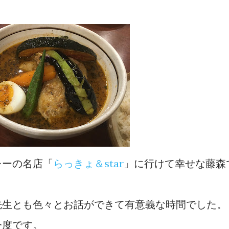
レーの名店「
らっきょ＆star
」に行けて幸せな藤森
先生とも色々とお話ができて有意義な時間でした。
今度です。