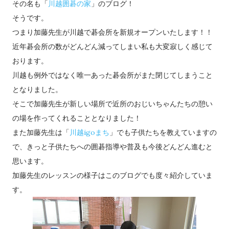
その名も「
川越囲碁の家
」のブログ！
そうです。
つまり加藤先生が川越で碁会所を新規オープンいたします！！
近年碁会所の数がどんどん減ってしまい私も大変寂しく感じて
おります。
川越も例外ではなく唯一あった碁会所がまた閉じてしまうこと
となりました。
そこで加藤先生が新しい場所で近所のおじいちゃんたちの憩い
の場を作ってくれることとなりました！
また加藤先生は「
川越igoまち
」でも子供たちを教えていますの
で、きっと子供たちへの囲碁指導や普及も今後どんどん進むと
思います。
加藤先生のレッスンの様子はこのブログでも度々紹介していま
す。