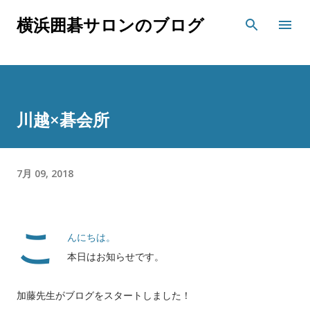
スキップしてメイン コンテンツに移動
横浜囲碁サロンのブログ
川越×碁会所
7月 09, 2018
こ
んにちは。
本日はお知らせです。
加藤先生がブログをスタートしました！