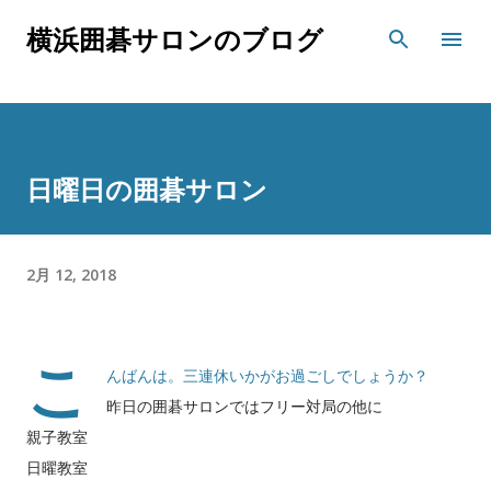
スキップしてメイン コンテンツに移動
横浜囲碁サロンのブログ
日曜日の囲碁サロン
2月 12, 2018
こ
んばんは。三連休いかがお過ごしでしょうか？
昨日の囲碁サロンではフリー対局の他に
親子教室
日曜教室