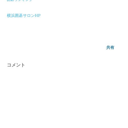
横浜囲碁サロンHP
共有
コメント