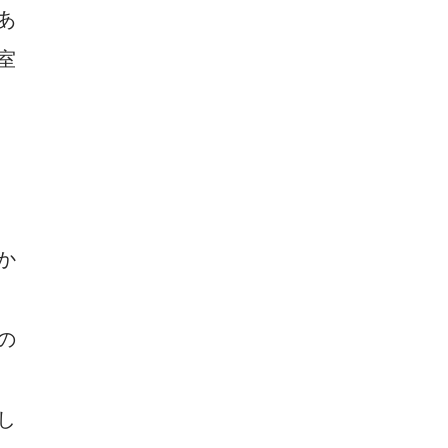
あ
室
か
の
し