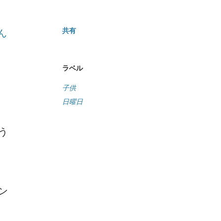
共有
ん
ラベル
子供
日曜日
う
ン